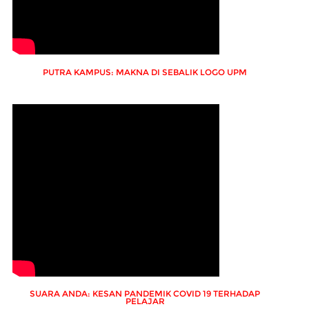
PUTRA KAMPUS: MAKNA DI SEBALIK LOGO UPM
SUARA ANDA: KESAN PANDEMIK COVID 19 TERHADAP
PELAJAR